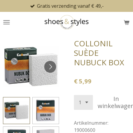
Gratis verzending vanaf € 49,-
Ga
direct
naar
de
hoofdinhoud
COLLONIL
SUÈDE
NUBUCK BOX
€ 5,99
In
winkelwage
Artikelnummer:
19000600