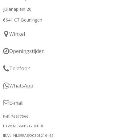
Julianaplein 20
6641 CT Beuningen
Winkel
Openingstijden
Telefoon
WhatsApp
E-mail
KvK: 76877566
BTW: NL860821730B01
IBAN: NL39RABO0301216169