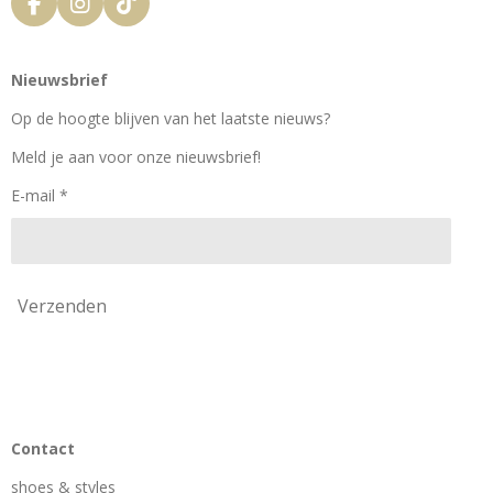
F
I
T
a
n
i
c
s
k
e
t
T
Nieuwsbrief
b
a
o
o
g
k
Op de hoogte blijven van het laatste nieuws?
o
r
k
a
Meld je aan voor onze nieuwsbrief!
m
E-mail *
Verzenden
Contact
shoes & styles