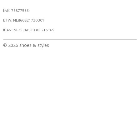
KvK: 76877566
BTW: NL860821730B01
IBAN: NL39RABO0301216169
© 2026 shoes & styles