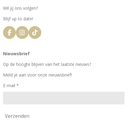
Wil jij ons volgen?
Blijf up to date!
F
I
T
a
n
i
c
s
k
e
t
T
Nieuwsbrief
b
a
o
o
g
k
Op de hoogte blijven van het laatste nieuws?
o
r
k
a
Meld je aan voor onze nieuwsbrief!
m
E-mail *
Verzenden