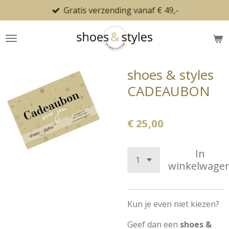
Gratis verzending vanaf € 49,-
Ga
direct
naar
de
hoofdinhoud
shoes & styles
CADEAUBON
€ 25,00
In
winkelwage
Kun je even niet kiezen?
Geef dan een
shoes &