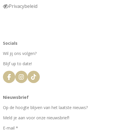
Privacybeleid
Socials
Wil jij ons volgen?
Blijf up to date!
F
I
T
a
n
i
c
s
k
e
t
T
Nieuwsbrief
b
a
o
o
g
k
Op de hoogte blijven van het laatste nieuws?
o
r
k
a
Meld je aan voor onze nieuwsbrief!
m
E-mail *