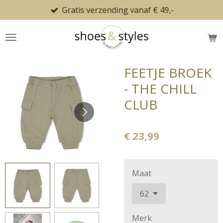
Gratis verzending vanaf € 49,-
Ga
direct
naar
de
hoofdinhoud
FEETJE BROEK
- THE CHILL
CLUB
€ 23,99
Maat
Merk