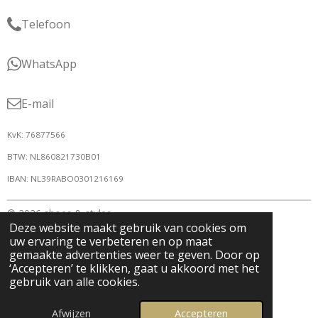
Telefoon
WhatsApp
E-mail
KvK: 76877566
BTW: NL860821730B01
IBAN: NL39RABO0301216169
© 2026 shoes & styles
Deze website maakt gebruik van cookies om
uw ervaring te verbeteren en op maat
gemaakte advertenties weer te geven. Door op
‘Accepteren’ te klikken, gaat u akkoord met het
gebruik van alle cookies.
Afwijzen
Accepteren