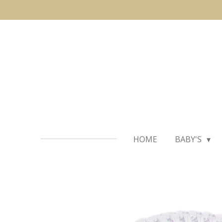
Ga
direct
naar
de
hoofdinhoud
HOME
BABY'S