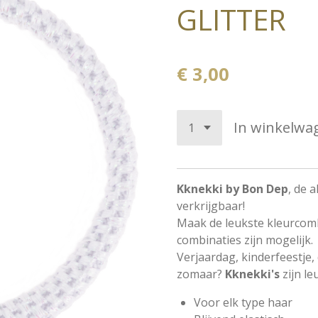
GLITTER
€ 3,00
In winkelwa
Kknekki by Bon Dep
, de a
verkrijgbaar!
Maak de leukste kleurcomb
combinaties zijn mogelijk.
Verjaardag, kinderfeestj
zomaar?
Kknekki's
zijn l
Voor elk type haar