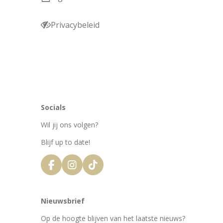
Privacybeleid
Socials
Wil jij ons volgen?
Blijf up to date!
F
I
T
a
n
i
c
s
k
e
t
T
Nieuwsbrief
b
a
o
o
g
k
Op de hoogte blijven van het laatste nieuws?