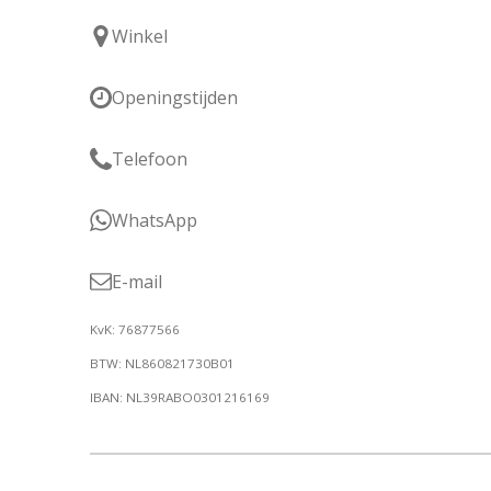
Winkel
Openingstijden
Telefoon
WhatsApp
E-mail
KvK: 76877566
BTW: NL860821730B01
IBAN: NL39RABO0301216169