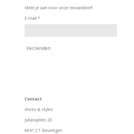
o
r
k
a
Meld je aan voor onze nieuwsbrief!
m
E-mail *
Verzenden
Contact
shoes & styles
Julianaplein 20
6641 CT Beuningen