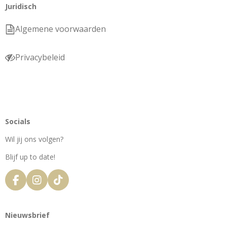
Juridisch
Algemene voorwaarden
Privacybeleid
Socials
Wil jij ons volgen?
Blijf up to date!
F
I
T
a
n
i
c
s
k
e
t
T
Nieuwsbrief
b
a
o