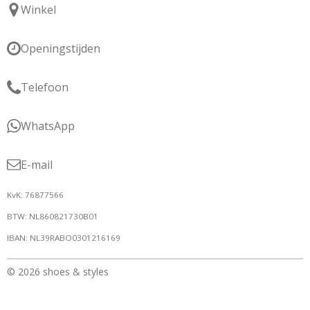
Winkel
Openingstijden
Telefoon
WhatsApp
E-mail
KvK: 76877566
BTW: NL860821730B01
IBAN: NL39RABO0301216169
© 2026 shoes & styles