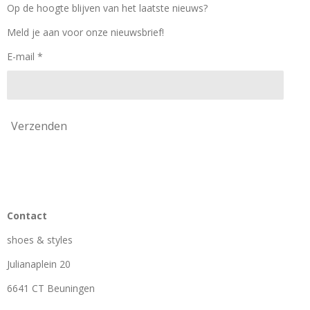
o
g
k
Op de hoogte blijven van het laatste nieuws?
o
r
k
a
Meld je aan voor onze nieuwsbrief!
m
E-mail *
Verzenden
Contact
shoes & styles
Julianaplein 20
6641 CT Beuningen