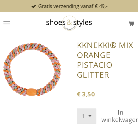
Gratis verzending vanaf € 49,-
Ga
direct
naar
de
hoofdinhoud
KKNEKKI® MIX
ORANGE
PISTACIO
GLITTER
€ 3,50
In
winkelwage