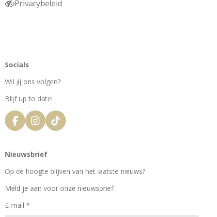
Privacybeleid
Socials
Wil jij ons volgen?
Blijf up to date!
F
I
T
a
n
i
c
s
k
e
t
T
Nieuwsbrief
b
a
o
o
g
k
Op de hoogte blijven van het laatste nieuws?
o
r
k
a
Meld je aan voor onze nieuwsbrief!
m
E-mail *