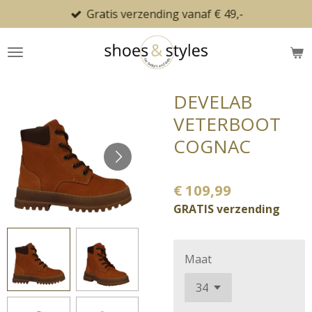
Gratis verzending vanaf € 49,-
Ga
direct
naar
de
hoofdinhoud
DEVELAB
VETERBOOT
COGNAC
€ 109,99
GRATIS verzending
Maat