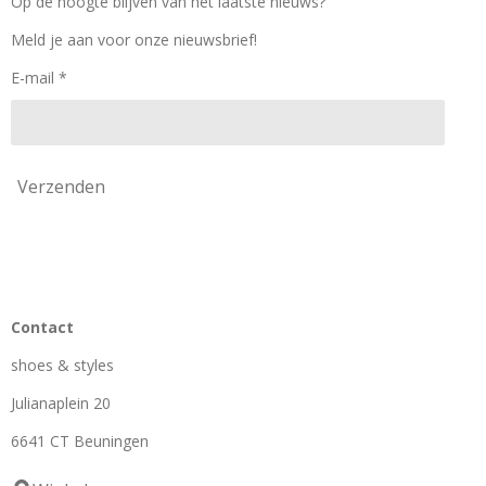
Op de hoogte blijven van het laatste nieuws?
o
r
k
a
Meld je aan voor onze nieuwsbrief!
m
E-mail *
Verzenden
Contact
shoes & styles
Julianaplein 20
6641 CT Beuningen