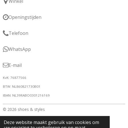
Winkel
Openingstijden
Telefoon
WhatsApp
E-mail
KvK: 76877566
BTW: NL860821730B01
IBAN: NL39RABO0301216169
© 2026 shoes & styles
Deze website maakt gebruik van cookies om
uw ervaring te verbeteren en op maat