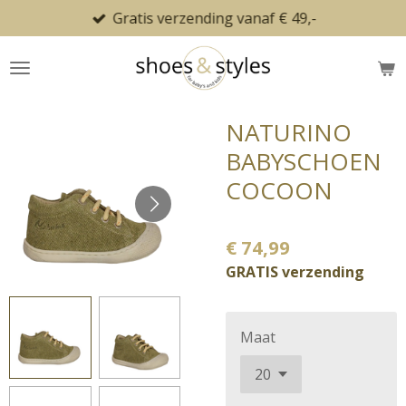
Gratis verzending vanaf € 49,-
Ga
direct
naar
de
hoofdinhoud
NATURINO
BABYSCHOEN
COCOON
€ 74,99
GRATIS verzending
Maat