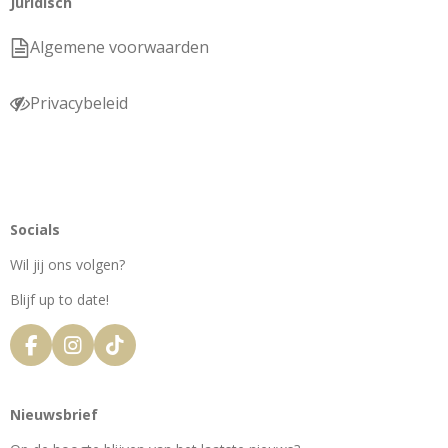
Juridisch
Algemene voorwaarden
Privacybeleid
Socials
Wil jij ons volgen?
Blijf up to date!
F
I
T
a
n
i
c
s
k
e
t
T
Nieuwsbrief
b
a
o
o
g
k