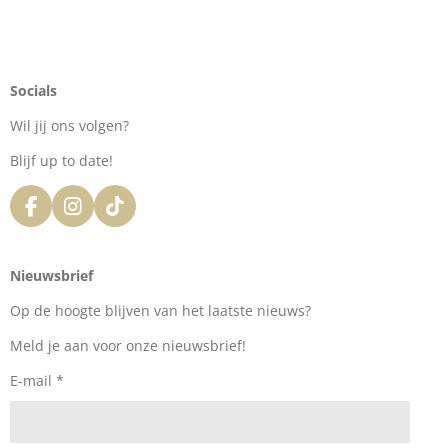
Socials
Wil jij ons volgen?
Blijf up to date!
F
I
T
a
n
i
c
s
k
e
t
T
Nieuwsbrief
b
a
o
o
g
k
Op de hoogte blijven van het laatste nieuws?
o
r
k
a
Meld je aan voor onze nieuwsbrief!
m
E-mail *