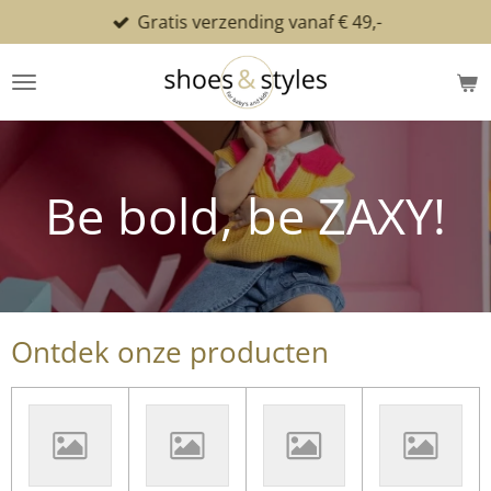
Gratis verzending vanaf € 49,-
Ga
direct
naar
de
hoofdinhoud
Be bold, be ZAXY!
Ontdek onze producten