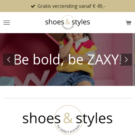
Gratis verzending vanaf € 49,-
Ga
direct
naar
de
hoofdinhoud
Be bold, be ZAXY!