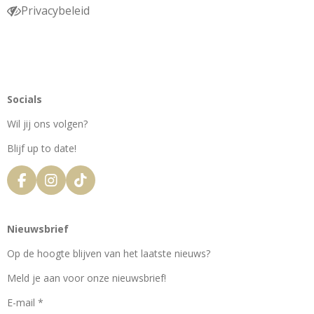
Privacybeleid
Socials
Wil jij ons volgen?
Blijf up to date!
F
I
T
a
n
i
c
s
k
e
t
T
Nieuwsbrief
b
a
o
o
g
k
Op de hoogte blijven van het laatste nieuws?
o
r
k
a
Meld je aan voor onze nieuwsbrief!
m
E-mail *