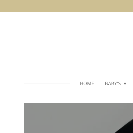
Ga
direct
naar
de
hoofdinhoud
HOME
BABY'S