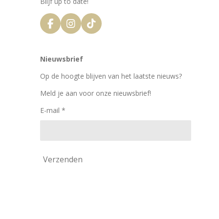
Blijf up to date!
F
I
T
a
n
i
c
s
k
e
t
T
Nieuwsbrief
b
a
o
o
g
k
Op de hoogte blijven van het laatste nieuws?
o
r
k
a
Meld je aan voor onze nieuwsbrief!
m
E-mail *
Verzenden