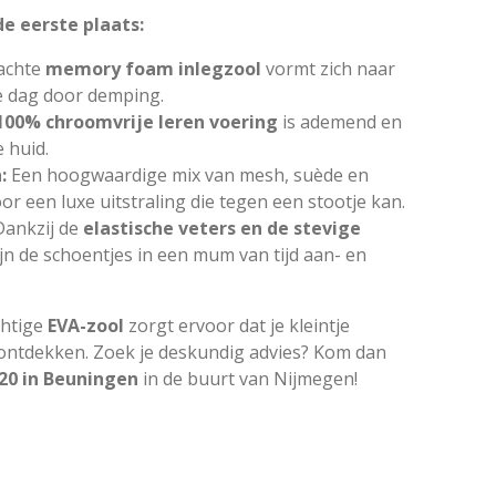
e eerste plaats:
achte
memory foam inlegzool
vormt zich naar
le dag door demping.
100% chroomvrije leren voering
is ademend en
 huid.
:
Een hoogwaardige mix van mesh, suède en
oor een luxe uitstraling die tegen een stootje kan.
Dankzij de
elastische veters en de stevige
ijn de schoentjes in een mum van tijd aan- en
chtige
EVA-zool
zorgt ervoor dat je kleintje
ontdekken. Zoek je deskundig advies? Kom dan
 20 in Beuningen
in de buurt van Nijmegen
!