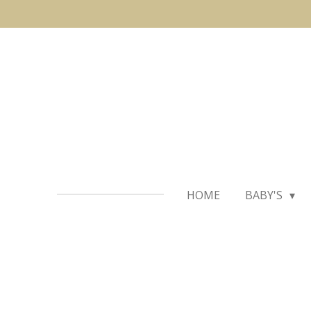
Ga
direct
naar
de
hoofdinhoud
HOME
BABY'S