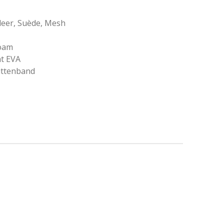
 leer, Suède, Mesh
oam
ht EVA
littenband