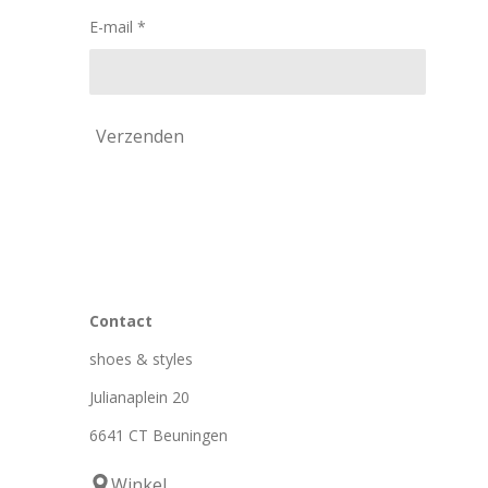
m
E-mail *
Verzenden
Contact
shoes & styles
Julianaplein 20
6641 CT Beuningen
Winkel