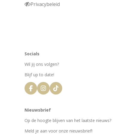
Privacybeleid
Socials
Wil jij ons volgen?
Blijf up to date!
F
I
T
a
n
i
c
s
k
e
t
T
Nieuwsbrief
b
a
o
o
g
k
Op de hoogte blijven van het laatste nieuws?
o
r
k
a
Meld je aan voor onze nieuwsbrief!