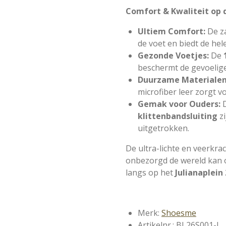
Comfort & Kwaliteit op d
Ultiem Comfort:
De z
de voet en biedt de he
Gezonde Voetjes:
De
beschermt de gevoelige
Duurzame Materialen
microfiber leer zorgt v
Gemak voor Ouders:
klittenbandsluiting
z
uitgetrokken.
De ultra-lichte en veerkra
onbezorgd de wereld kan 
langs op het
Julianaplein
Merk:
Shoesme
Artikelnr.: BL26S001-I