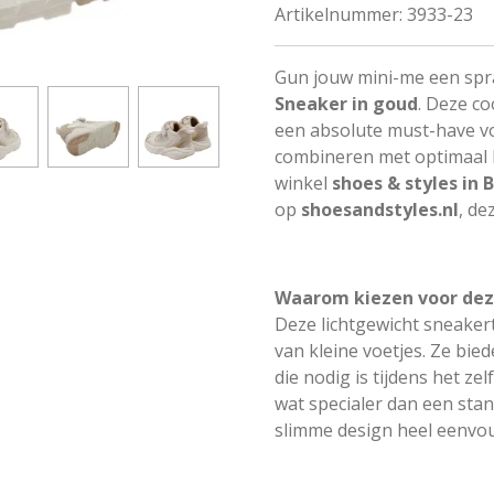
Artikelnummer:
3933-23
Gun jouw mini-me een spr
Sneaker in goud
. Deze co
een absolute must-have voo
combineren met optimaal l
winkel
shoes & styles in
op
shoesandstyles.nl
, de
Waarom kiezen voor de
Deze lichtgewicht sneaker
van kleine voetjes. Ze bied
die nodig is tijdens het ze
wat specialer dan een stan
slimme design heel eenvou