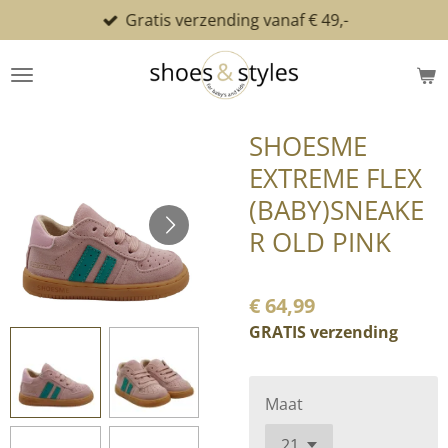
Gratis verzending vanaf € 49,-
Ga
direct
naar
de
hoofdinhoud
SHOESME
EXTREME FLEX
(BABY)SNEAKE
R OLD PINK
€ 64,99
GRATIS verzending
Maat