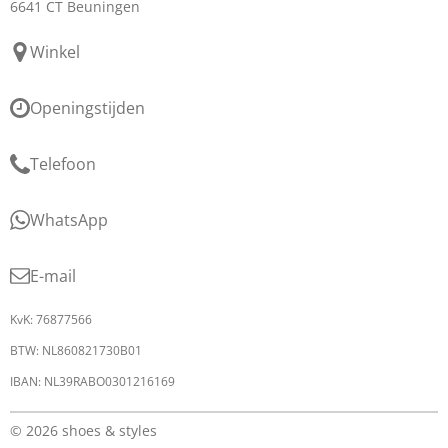
6641 CT Beuningen
Winkel
Openingstijden
Telefoon
WhatsApp
E-mail
KvK: 76877566
BTW: NL860821730B01
IBAN: NL39RABO0301216169
© 2026 shoes & styles