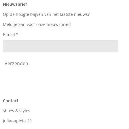
e
t
T
Nieuwsbrief
b
a
o
o
g
k
Op de hoogte blijven van het laatste nieuws?
o
r
k
a
Meld je aan voor onze nieuwsbrief!
m
E-mail *
Verzenden
Contact
shoes & styles
Julianaplein 20