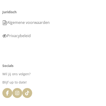
Juridisch
Algemene voorwaarden
Privacybeleid
Socials
Wil jij ons volgen?
Blijf up to date!
F
I
T
a
n
i
c
s
k