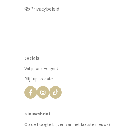
Privacybeleid
Socials
Wil jij ons volgen?
Blijf up to date!
F
I
T
a
n
i
c
s
k
e
t
T
Nieuwsbrief
b
a
o
o
g
k
Op de hoogte blijven van het laatste nieuws?
o
r