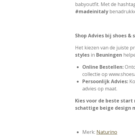
babyoutfit. Met de hashta
#madeinitaly
benadrukke
Shop Advies bij shoes & 
Het kiezen van de juiste pr
styles
i
n
Beuningen
helpe
Online Bestellen:
Ontd
collectie op
www.shoesa
Persoonlijk Advies:
Ko
advies op maat.
Kies voor de beste start
schattige beige design m
Merk:
Naturino