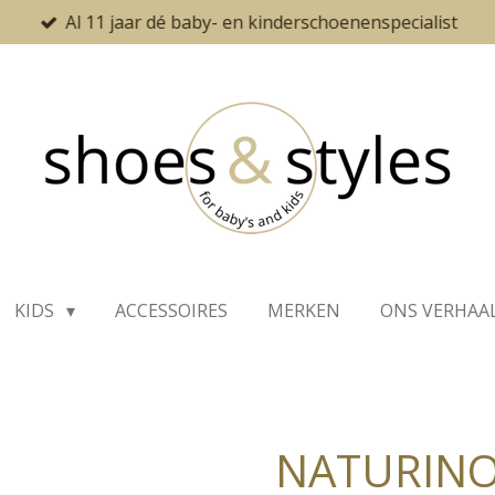
Al 11 jaar dé baby- en kinderschoenenspecialist
KIDS
ACCESSOIRES
MERKEN
ONS VERHAA
NATURIN