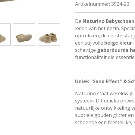
Artikelnummer:
3924-20
De
Naturino Babyschoen
leden van het gezin. Speci
optrekken, de eerste stapj
een stijlvolle
beige kleur
schattige
geborduurde ha
functionaliteit die essent
Uniek "Sand Effect" & Sc
Naturino staat wereldwijd
systeem. Dit unieke ontwe
natuurlijke ontwikkeling 
subtiele gouden glitter en
schoentje een feestelijke, l