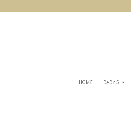
Ga
direct
naar
de
hoofdinhoud
HOME
BABY'S