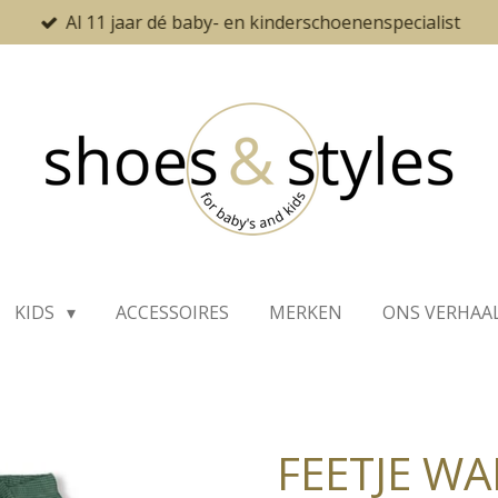
Al 11 jaar dé baby- en kinderschoenenspecialist
KIDS
ACCESSOIRES
MERKEN
ONS VERHAA
FEETJE WA