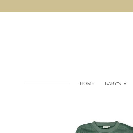
Ga
direct
naar
de
hoofdinhoud
HOME
BABY'S