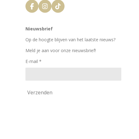
F
I
T
a
n
i
c
s
k
e
t
T
Nieuwsbrief
b
a
o
o
g
k
Op de hoogte blijven van het laatste nieuws?
o
r
k
a
Meld je aan voor onze nieuwsbrief!
m
E-mail *
Verzenden