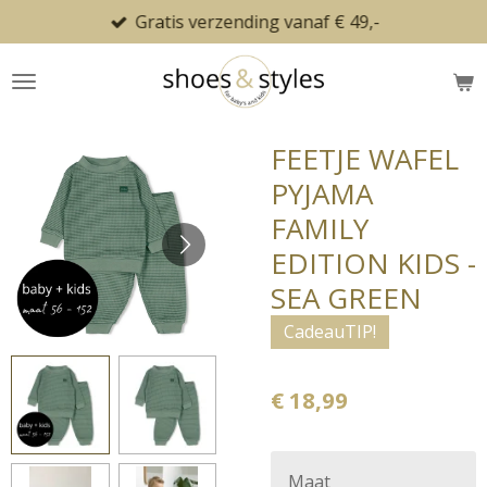
Gratis verzending vanaf € 49,-
Ga
direct
naar
de
hoofdinhoud
FEETJE WAFEL
PYJAMA
FAMILY
EDITION KIDS -
SEA GREEN
CadeauTIP!
€ 18,99
Maat