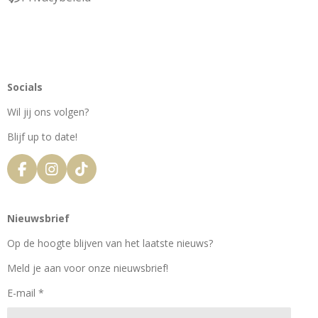
Socials
Wil jij ons volgen?
Blijf up to date!
F
I
T
a
n
i
c
s
k
e
t
T
Nieuwsbrief
b
a
o
o
g
k
Op de hoogte blijven van het laatste nieuws?
o
r
k
a
Meld je aan voor onze nieuwsbrief!
m
E-mail *