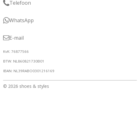
Telefoon
WhatsApp
E-mail
KvK: 76877566
BTW: NL860821730B01
IBAN: NL39RABO0301216169
© 2026 shoes & styles