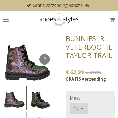
Gratis verzending vanaf € 49,-
Ga
direct
naar
de
hoofdinhoud
BUNNIES JR
VETERBOOTIE
TAYLOR TRAIL
€ 62,99
€ 89,99
GRATIS verzending
Maat