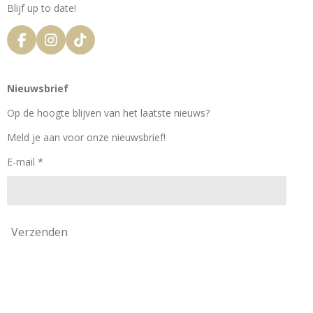
Blijf up to date!
F
I
T
a
n
i
c
s
k
e
t
T
Nieuwsbrief
b
a
o
o
g
k
Op de hoogte blijven van het laatste nieuws?
o
r
k
a
Meld je aan voor onze nieuwsbrief!
m
E-mail *
Verzenden