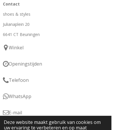
Contact
shoes & styles
Julianaplein 20
6641 CT Beuningen
Winkel
Openingstijden
Telefoon
WhatsApp
E-mail
Deze website maakt gebruik van cookies om
KvK: 76877566
uw ervaring te verbeteren en op maat