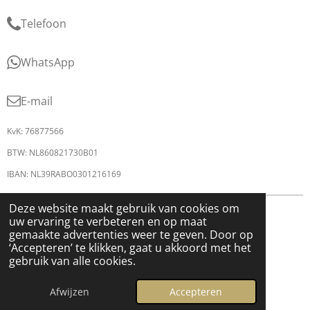
Telefoon
WhatsApp
E-mail
KvK: 76877566
BTW: NL860821730B01
IBAN: NL39RABO0301216169
Deze website maakt gebruik van cookies om
© 2026 shoes & styles
uw ervaring te verbeteren en op maat
gemaakte advertenties weer te geven. Door op
‘Accepteren’ te klikken, gaat u akkoord met het
gebruik van alle cookies.
Afwijzen
Accepteren