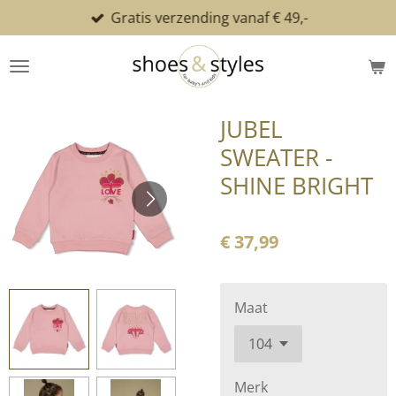
Gratis verzending vanaf € 49,-
Ga
direct
naar
de
hoofdinhoud
JUBEL
SWEATER -
SHINE BRIGHT
€ 37,99
Maat
Merk