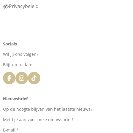
Privacybeleid
Socials
Wil jij ons volgen?
Blijf up to date!
F
I
T
a
n
i
c
s
k
e
t
T
Nieuwsbrief
b
a
o
o
g
k
Op de hoogte blijven van het laatste nieuws?
o
r
k
a
Meld je aan voor onze nieuwsbrief!
m
E-mail *