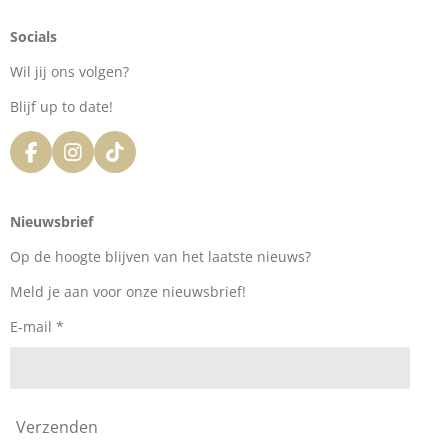
Socials
Wil jij ons volgen?
Blijf up to date!
F
I
T
a
n
i
c
s
k
e
t
T
Nieuwsbrief
b
a
o
o
g
k
Op de hoogte blijven van het laatste nieuws?
o
r
k
a
Meld je aan voor onze nieuwsbrief!
m
E-mail *
Verzenden