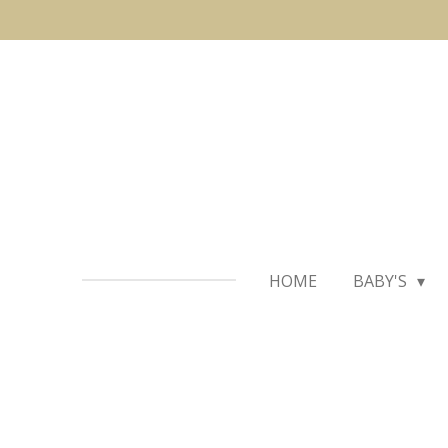
Ga
direct
naar
de
hoofdinhoud
HOME
BABY'S