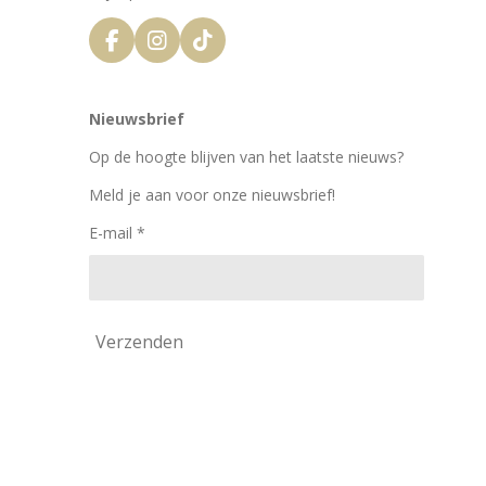
F
I
T
a
n
i
c
s
k
e
t
T
Nieuwsbrief
b
a
o
o
g
k
Op de hoogte blijven van het laatste nieuws?
o
r
k
a
Meld je aan voor onze nieuwsbrief!
m
E-mail *
Verzenden