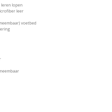
g leren lopen
crofiber leer
tneembaar) voetbed
oering
r
itneembaar