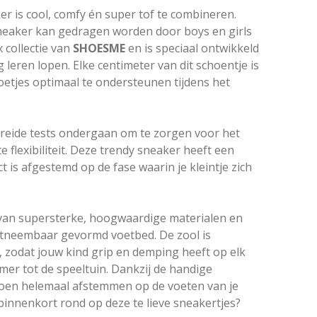
 is cool, comfy én super tof te combineren.
neaker kan gedragen worden door boys en girls
 collectie van
SHOESME
en is speciaal ontwikkeld
g leren lopen. Elke centimeter van dit schoentje is
etjes optimaal te ondersteunen tijdens het
ebreide tests ondergaan om te zorgen voor het
e flexibiliteit. Deze trendy sneaker heeft een
t is afgestemd op de fase waarin je kleintje zich
 van supersterke, hoogwaardige materialen en
itneembaar gevormd voetbed. De zool is
zodat jouw kind grip en demping heeft op elk
er tot de speeltuin. Dankzij de handige
choen helemaal afstemmen op de voeten van je
e binnenkort rond op deze te lieve sneakertjes?