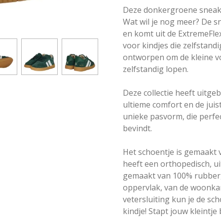
Deze donkergroene sneaker
Wat wil je nog meer? De s
en komt uit de ExtremeFlex
voor kindjes die zelfstandi
ontworpen om de kleine vo
zelfstandig lopen.
Deze collectie heeft uitg
ultieme comfort en de juist
unieke pasvorm, die perfec
bevindt.
Het schoentje is gemaakt
heeft een orthopedisch, u
gemaakt van 100% rubber, 
oppervlak, van de woonkam
vetersluiting kun je de s
kindje! Stapt jouw kleintj