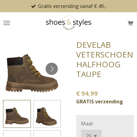
Gratis verzending vanaf € 49,-
Ga
direct
naar
de
hoofdinhoud
DEVELAB
VETERSCHOEN
HALFHOOG
TAUPE
€ 94,99
GRATIS verzending
Maat