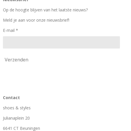
b
a
o
o
g
k
Op de hoogte blijven van het laatste nieuws?
o
r
k
a
Meld je aan voor onze nieuwsbrief!
m
E-mail *
Verzenden
Contact
shoes & styles
Julianaplein 20
6641 CT Beuningen