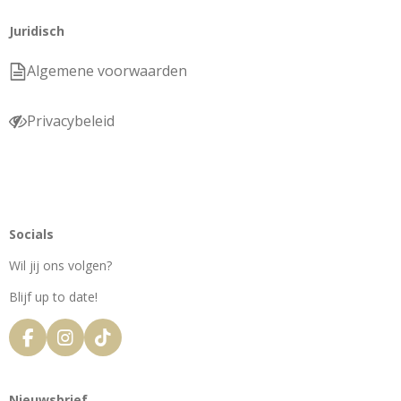
Juridisch
Algemene voorwaarden
Privacybeleid
Socials
Wil jij ons volgen?
Blijf up to date!
F
I
T
a
n
i
c
s
k
e
t
T
Nieuwsbrief