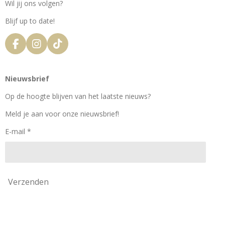
Wil jij ons volgen?
Blijf up to date!
F
I
T
a
n
i
c
s
k
e
t
T
Nieuwsbrief
b
a
o
o
g
k
Op de hoogte blijven van het laatste nieuws?
o
r
k
a
Meld je aan voor onze nieuwsbrief!
m
E-mail *
Verzenden