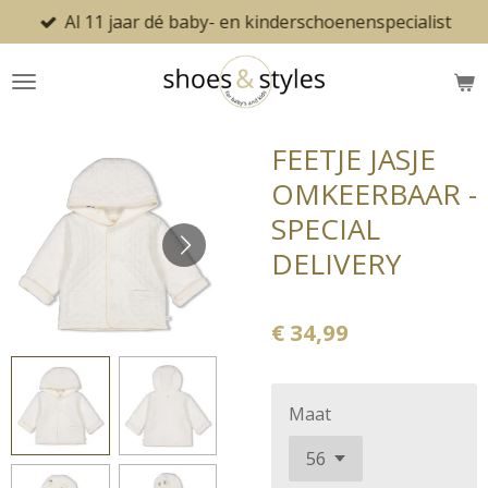
Al 11 jaar dé baby- en kinderschoenenspecialist
Ga
direct
naar
de
hoofdinhoud
FEETJE JASJE
OMKEERBAAR -
SPECIAL
DELIVERY
€ 34,99
Maat