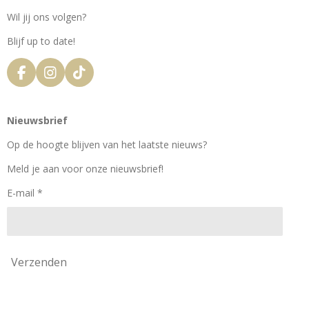
Wil jij ons volgen?
Blijf up to date!
F
I
T
a
n
i
c
s
k
e
t
T
Nieuwsbrief
b
a
o
o
g
k
Op de hoogte blijven van het laatste nieuws?
o
r
k
a
Meld je aan voor onze nieuwsbrief!
m
E-mail *
Verzenden