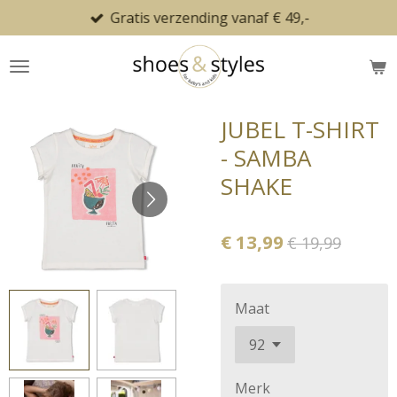
Gratis verzending vanaf € 49,-
Ga
direct
naar
de
hoofdinhoud
JUBEL T-SHIRT
- SAMBA
SHAKE
€ 13,99
€ 19,99
Maat
Merk