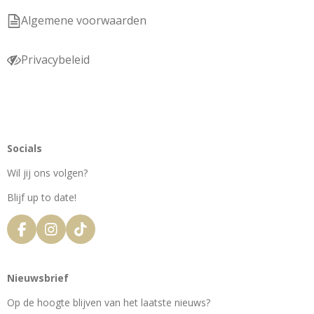
Algemene voorwaarden
Privacybeleid
Socials
Wil jij ons volgen?
Blijf up to date!
F
I
T
a
n
i
c
s
k
e
t
T
Nieuwsbrief
b
a
o
o
g
k
Op de hoogte blijven van het laatste nieuws?