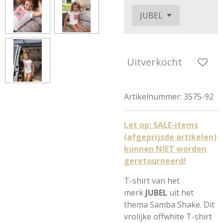
Uitverkocht
Artikelnummer:
3575-92
Let op: SALE-items
(afgeprijsde artikelen)
kunnen NIET worden
geretourneerd!
T-shirt van het
merk
JUBEL
uit het
thema Samba Shake. Dit
vrolijke offwhite T-shirt