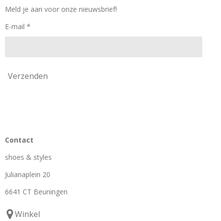
o
r
k
a
Meld je aan voor onze nieuwsbrief!
m
E-mail *
Verzenden
Contact
shoes & styles
Julianaplein 20
6641 CT Beuningen
Winkel