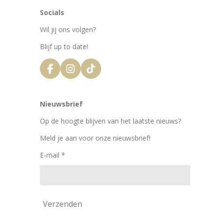
Socials
Wil jij ons volgen?
Blijf up to date!
F
I
T
a
n
i
c
s
k
e
t
T
Nieuwsbrief
b
a
o
o
g
k
Op de hoogte blijven van het laatste nieuws?
o
r
k
a
Meld je aan voor onze nieuwsbrief!
m
E-mail *
Verzenden