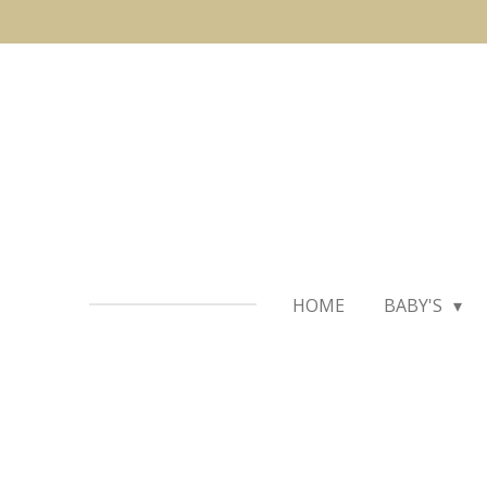
Ga
direct
naar
de
hoofdinhoud
HOME
BABY'S