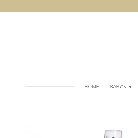
Ga
direct
naar
de
hoofdinhoud
HOME
BABY'S