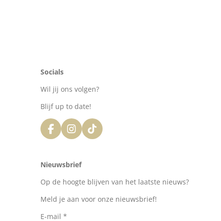
Socials
Wil jij ons volgen?
Blijf up to date!
F
I
T
a
n
i
c
s
k
e
t
T
Nieuwsbrief
b
a
o
o
g
k
Op de hoogte blijven van het laatste nieuws?
o
r
k
a
Meld je aan voor onze nieuwsbrief!
m
E-mail *