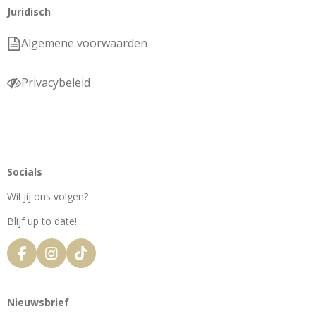
Juridisch
Algemene voorwaarden
Privacybeleid
Socials
Wil jij ons volgen?
Blijf up to date!
F
I
T
a
n
i
c
s
k
e
t
T
Nieuwsbrief
b
a
o