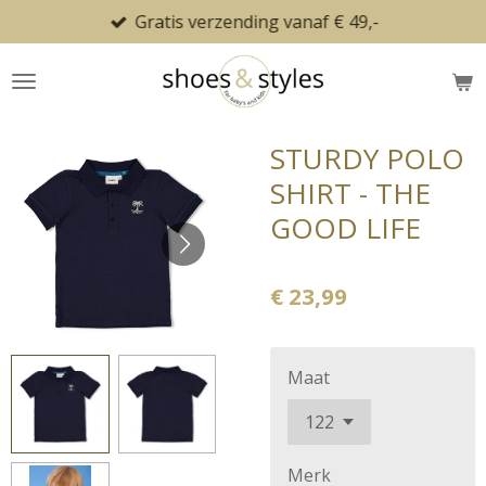
Gratis verzending vanaf € 49,-
Ga
direct
naar
de
hoofdinhoud
STURDY POLO
SHIRT - THE
GOOD LIFE
€ 23,99
Maat
Merk