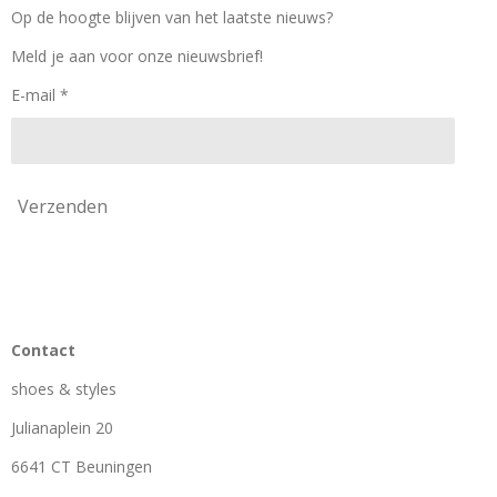
o
g
k
Op de hoogte blijven van het laatste nieuws?
o
r
k
a
Meld je aan voor onze nieuwsbrief!
m
E-mail *
Verzenden
Contact
shoes & styles
Julianaplein 20
6641 CT Beuningen