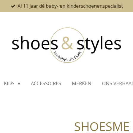
Al 11 jaar dé baby- en kinderschoenenspecialist
KIDS
ACCESSOIRES
MERKEN
ONS VERHAA
SHOESME 