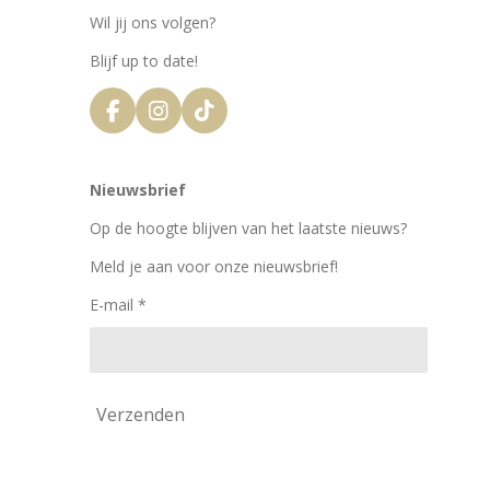
Wil jij ons volgen?
Blijf up to date!
F
I
T
a
n
i
c
s
k
e
t
T
Nieuwsbrief
b
a
o
o
g
k
Op de hoogte blijven van het laatste nieuws?
o
r
k
a
Meld je aan voor onze nieuwsbrief!
m
E-mail *
Verzenden