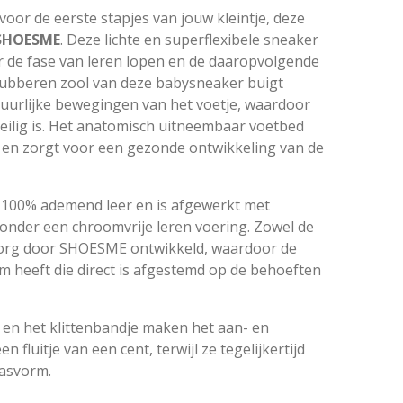
oor de eerste stapjes van jouw kleintje, deze
SHOESME
. Deze lichte en superflexibele sneaker
r de fase van leren lopen en de daaropvolgende
 rubberen zool van deze babysneaker buigt
uurlijke bewegingen van het voetje, waardoor
veilig is. Het anatomisch uitneembaar voetbed
 en zorgt voor een gezonde ontwikkeling van de
 100% ademend leer en is afgewerkt met
nder een chroomvrije leren voering. Zowel de
t zorg door SHOESME ontwikkeld, waardoor de
 heeft die direct is afgestemd op de behoeften
g en het klittenbandje maken het aan- en
 fluitje van een cent, terwijl ze tegelijkertijd
pasvorm.