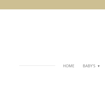
Ga
direct
naar
de
hoofdinhoud
HOME
BABY'S