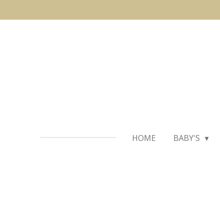
Ga
direct
naar
de
hoofdinhoud
HOME
BABY'S