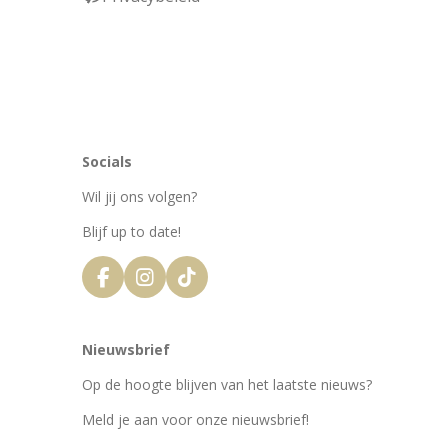
Socials
Wil jij ons volgen?
Blijf up to date!
F
I
T
a
n
i
c
s
k
e
t
T
Nieuwsbrief
b
a
o
o
g
k
Op de hoogte blijven van het laatste nieuws?
o
r
k
a
Meld je aan voor onze nieuwsbrief!
m