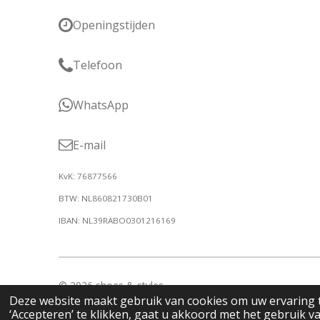
Openingstijden
Telefoon
WhatsApp
E-mail
KvK: 76877566
BTW: NL860821730B01
IBAN: NL39RABO0301216169
© 2026 shoes & styles
Deze website maakt gebruik van cookies om uw ervaring 
‘Accepteren’ te klikken, gaat u akkoord met het gebruik va