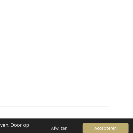
even. Door op
Afwijzen
Accepteren