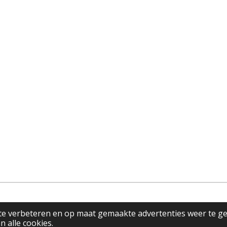
te verbeteren en op maat gemaakte advertenties weer te g
n alle cookies.