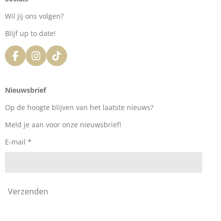
Wil jij ons volgen?
Blijf up to date!
F
I
T
a
n
i
c
s
k
e
t
T
Nieuwsbrief
b
a
o
o
g
k
Op de hoogte blijven van het laatste nieuws?
o
r
k
a
Meld je aan voor onze nieuwsbrief!
m
E-mail *
Verzenden