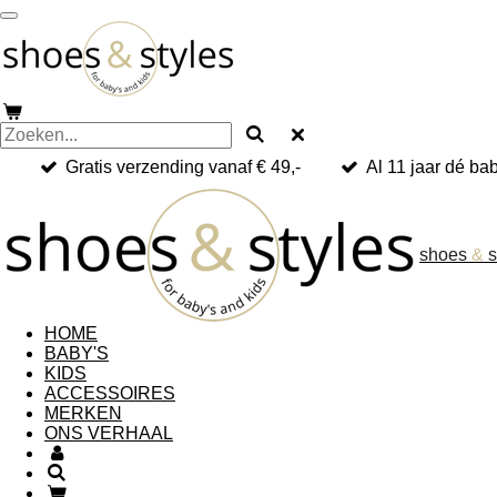
Ga
direct
naar
de
hoofdinhoud
Gratis verzending vanaf € 49,-
Al 11 jaar dé ba
shoes
&
s
HOME
BABY'S
KIDS
ACCESSOIRES
MERKEN
ONS VERHAAL