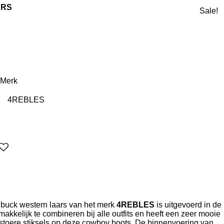
ARS
Sale!
Merk
ubuck western laars van het merk
4REBLES
is uitgevoerd in de
makkelijk te combineren bij alle outfits en heeft een zeer mooie
stoere stiksels op deze cowboy boots. De binnenvoering van