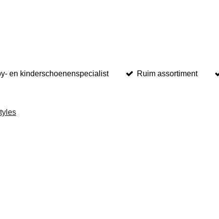
by- en kinderschoenenspecialist
Ruim assortiment
tyles