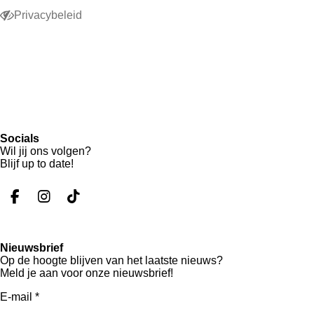
Privacybeleid
Socials
Wil jij ons volgen?
Blijf up to date!
F
I
T
a
n
i
c
s
k
e
t
T
Nieuwsbrief
b
a
o
Op de hoogte blijven van het laatste nieuws?
o
g
k
Meld je aan voor onze nieuwsbrief!
o
r
k
a
E-mail *
m